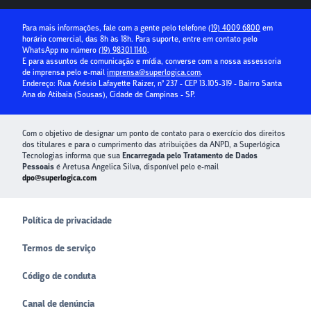
Seguro Condominial
Guia Prático da Educação Financeira
Para mais informações, fale com a gente pelo telefone
(19) 4009 6800
em
horário comercial, das 8h às 18h. Para suporte, entre em contato pelo
Crédito para Condomínios
WhatsApp no número
(19) 98301 1140
.
E para assuntos de comunicação e mídia, converse com a nossa assessoria
Paybox
de imprensa pelo e-mail
imprensa@superlogica.com
.
Endereço: Rua Anésio Lafayette Raizer, nº 237 - CEP 13.105-319 - Bairro Santa
Ana do Atibaia (Sousas), Cidade de Campinas - SP.
Com o objetivo de designar um ponto de contato para o exercício dos direitos
dos titulares e para o cumprimento das atribuições da ANPD, a Superlógica
Tecnologias informa que sua
Encarregada pelo Tratamento de Dados
Pessoais
é Aretusa Angelica Silva, disponível pelo e-mail
dpo@superlogica.com
Política de privacidade
Termos de serviço
Código de conduta
Canal de denúncia