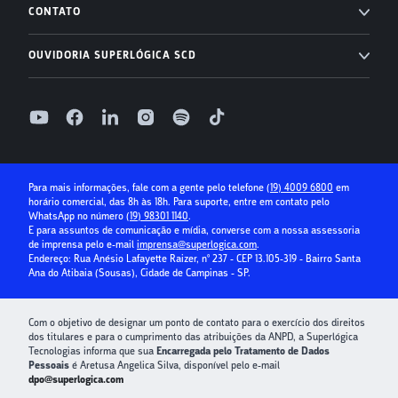
Ahreas
Status
Módulo Financeiro
CONTATO
Conta Digital
Arbo
Transparência
Suporte: (19) 4009 6800
Controle de acesso
OUVIDORIA SUPERLÓGICA SCD
Receber com boleto
Base Software
Relatório de Transparência Salarial
Folha de Pagamento
0800 400 1004
Receber com cartão de crédito
Seg à Sex, das 9h às 18h, exceto feriados
Relatório de Transparência Salarial Superlógica Imobiliárias
Superlógica IA
Parcelamento no cartão
Relatório de ouvidoria
Seguro Condominial
Guia Prático da Educação Financeira
Para mais informações, fale com a gente pelo telefone
(19) 4009 6800
em
horário comercial, das 8h às 18h. Para suporte, entre em contato pelo
Crédito para Condomínios
WhatsApp no número
(19) 98301 1140
.
E para assuntos de comunicação e mídia, converse com a nossa assessoria
Paybox
de imprensa pelo e-mail
imprensa@superlogica.com
.
Endereço: Rua Anésio Lafayette Raizer, nº 237 - CEP 13.105-319 - Bairro Santa
Ana do Atibaia (Sousas), Cidade de Campinas - SP.
Com o objetivo de designar um ponto de contato para o exercício dos direitos
dos titulares e para o cumprimento das atribuições da ANPD, a Superlógica
Tecnologias informa que sua
Encarregada pelo Tratamento de Dados
Pessoais
é Aretusa Angelica Silva, disponível pelo e-mail
dpo@superlogica.com