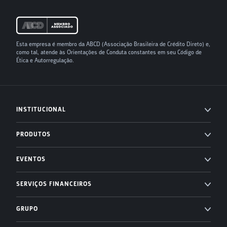
Esta empresa é membro da ABCD (Associação Brasileira de Crédito Direto) e,
como tal, atende às Orientações de Conduta constantes em seu Código de
Ética e Autorregulação.
INSTITUCIONAL
Imprensa
PRODUTOS
Blog
Professional Services
EVENTOS
Carreiras
Administração condominial
Superlógica Xperience
SERVIÇOS FINANCEIROS
Suporte
Administração condominial Ahreas
Superlógica Next
Inadimplência Zero para os seus condomínios
Desenvolvedores
GRUPO
Imobiliárias
Entenda o Inadimplência Zero