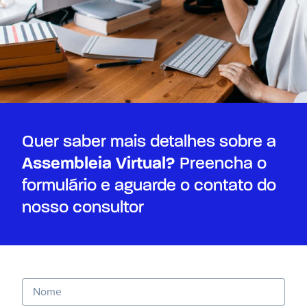
Quer saber mais detalhes sobre a
Assembleia Virtual?
Preencha o
formulário e aguarde o contato do
nosso consultor
Nome