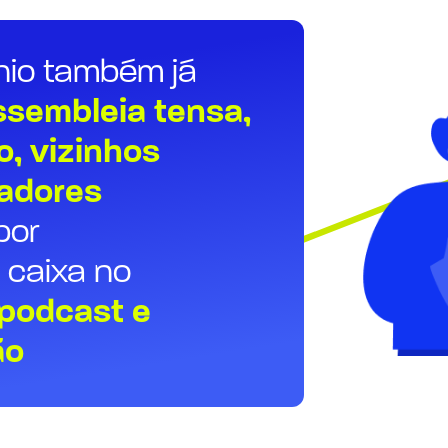
nio também já
sembleia tensa,
o, vizinhos
radores
por
 caixa no
podcast e
ão