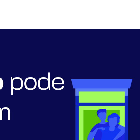
o
pode
m