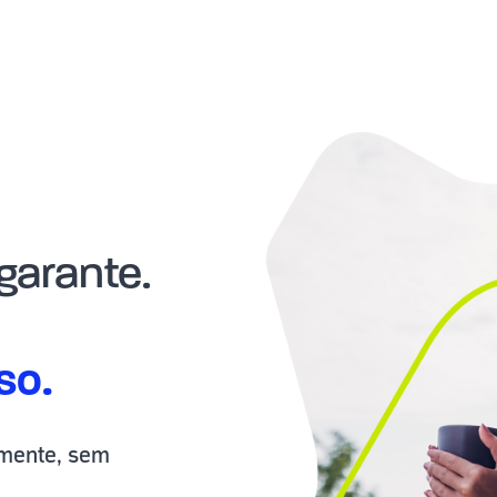
 garante.
so.
amente, sem