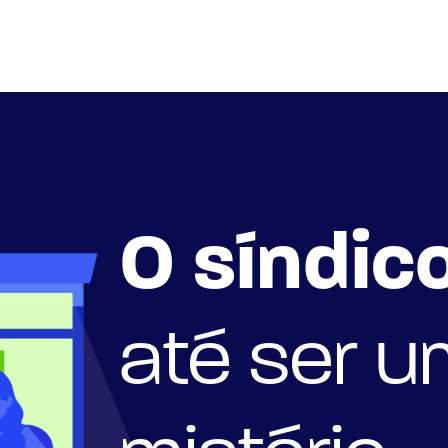
O síndic
até ser u