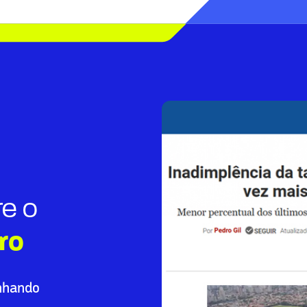
re o
ro
nhando