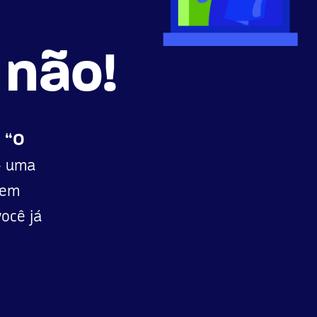
 não!
t
“O
 uma
 em
ocê já