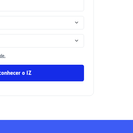
de.
conhecer o IZ