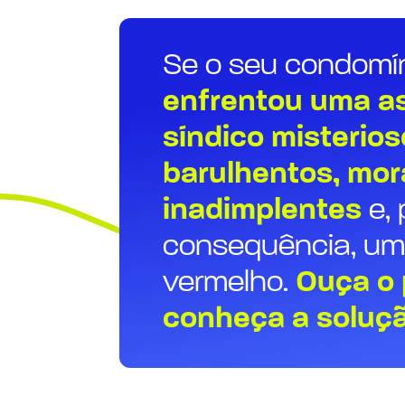
Se o seu condomí
enfrentou uma as
síndico misterios
barulhentos, mo
inadimplentes
e, 
consequência, um
vermelho.
Ouça o 
conheça a soluç